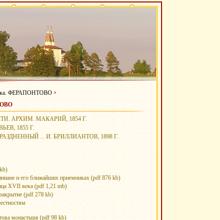
ничка. ФЕРАПОНТОВО
ТОВО
. АРХИМ. МАКАРИЙ, 1854 Г.
ЕВ, 1855 Г.
ДНЕННЫЙ ... И. БРИЛЛИАНТОВ, 1898 Г.
kb)
ниане и его ближайших приемниках (pdf 876 kb)
ца XVII века (pdf 1,21 mb)
закрытие (pdf 278 kb)
рестностям
ова монастыря (pdf 98 kb)