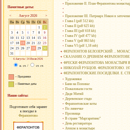
Приложение II. План Ферапонтова монастыря
Памятные даты:
<
Август 2026
>
Приложение III. Патриарх Никон в заточении
Глава I (pdf 512 kb)
Пн
Вт
Ср
Чт
Пт
Сб
Вс
Глава II (pdf 625 kb)
27
28
29
30
31
1
2
Глава III (pdf 618 kb)
3
4
5
6
7
8
9
Глава IV (pdf 477 kb)
10
11
12
13
14
15
16
Глава V (pdf 863 kb)
17
18
19
20
21
22
23
Глава VI (pdf 1,18 mb)
24
25
26
27
28
29
30
ФЕРАПОНТОВ БЕЛОЗЕРСКИЙ ... МОНАСТ
31
1
2
3
4
5
6
СКАЗАНИЕ О ДРЕВНЕМ ФЕРАПОНТОВЕ..
6 Августа / 24 Июля 2026
ФРЕСКИ ФЕРАПОНТОВА МОНАСТЫРЯ В.Т
н. ст.
/
ст. ст.
НИКОЛАЙ РУБЦОВ. ФЕРАПОНТОВО. 197
ФЕРАПОНТОВСКИЕ ПОСИДЕЛКИ. Е. СТР
–
Праздники
Художники
–
Бани на Поповке
Памятные даты
Пожаловали гости
Дядя Митяй
Наши сайты:
Деревенское стадо
Ферапонтовские коты
Подготовьте себя заранее
По линеечке
к поездке в
Прозвища
Ферапонтово
В стране “Маргаритино”
День реставратора
Атеизм в монастыре