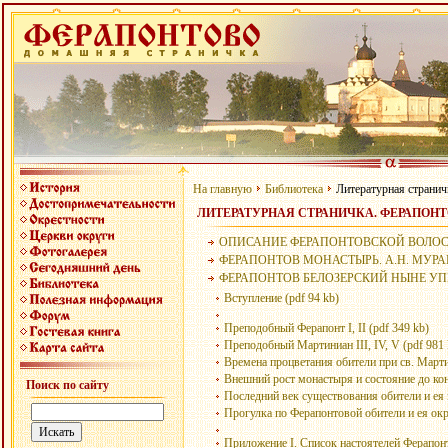
На главную
Библиотека
Литературная стра
ЛИТЕРАТУРНАЯ СТРАНИЧКА. ФЕРАПОН
ОПИСАНИЕ ФЕРАПОНТОВСКОЙ ВОЛОСТИ
ФЕРАПОНТОВ МОНАСТЫРЬ. А.Н. МУРАВЬ
ФЕРАПОНТОВ БЕЛОЗЕРСКИЙ НЫНЕ УПРАЗ
Вступление (pdf 94 kb)
Преподобный Ферапонт I, II (pdf 349 kb)
Преподобный Мартиниан III, IV, V (pdf 981 
Времена процветания обители при св. Марти
Внешний рост монастыря и состояние до кон
Поиск по сайту
Последний век существования обители и ея 
Прогулка по Ферапонтовой обители и ея ок
Приложение I. Список настоятелей Ферапонт